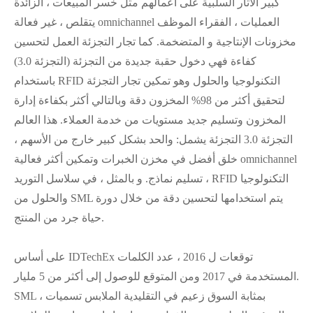
كبير الآثار السلبية على أعمالهم مثل خسر المبيعات ، الزائدة
يتقلص ، غير فعالة omnichannel العمليات ، الفقراء الموظف
مخزونات الإنتاجية و المتضخمة. كما تجار التجزئة العمل لتحسين
كفاءة فهي دخول حقبة جديدة من التجزئة (التجزئة 3.0)
باستخدام RFID التكنولوجيا والحلول وهو تمكين تجار التجزئة
لتحقيق أكثر من 98% المخزون دقة وبالتالي أكثر بكفاءة إدارة
المخزون وتسليم جديد مستويات من خدمة العملاء. هذا العالم
التجزئة 3.0 التجزئة يشمل: والحد بشكل كبير خارج من الأسهم ،
خلق أفضل في مخزن الخبرات وتمكين أكثر فعالية omnichannel
تسليم نماذج. و بالمثل ، في سلاسل التوريد ، RFID التكنولوجيا
والحلول من SML يتم استخدامها لتحسين دقة من خلال دورة
حياة جرد من المنتج.
على أساس IDTechEx توقعات ل 2016 ، عدد الكلمات
المستخدمة في 2017 ومن المتوقع للوصول إلى أكثر من 5 مليار.
SML ، بمثابة السوق زعيم في التقليدية الملابس تسميات