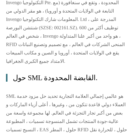
Invengo التكنولوجيا Pte. المحدودة ، وتقع في سنغافورة (مع
التابعة في الولايات المتحدة و أوروبا) ، هو مقر الدولي من
Invengo المعلومات شارك التكنولوجيا. Ltd ، المدرجة على
شنتشن البورصة (SZSE: 002161.SZ). توظيف أكثر من 600
شخص في العالم ، Invengo هو واحد من أكبر علنا المتداولة ،
RFID المنحى الشركات في العالم ، مع تصميم وتصنيع النباتات
يقع في الولايات المتحدة ، أوروبا و الصين و مكاتب المبيعات
الامتداد جميع الكبرى الجغرافيا.
حول SML القابضة المحدودة.
SML هو عالمي إجمالي العلامة التجارية تحديد حل مزود خدمة
العملاء دولي قاعدة تتكون من ، وغيرها ، أعلى أزياء الماركات و
بعض من أكبر تجار التجزئة في العالم. لها مجموعة واسعة من
عالية-جودة المنتجات تشمل المنسوجة تسميات ، المطبوعة
النسيج تسميات ، EAS حلول ، المطر RFID حلول ، للحرارة نقل