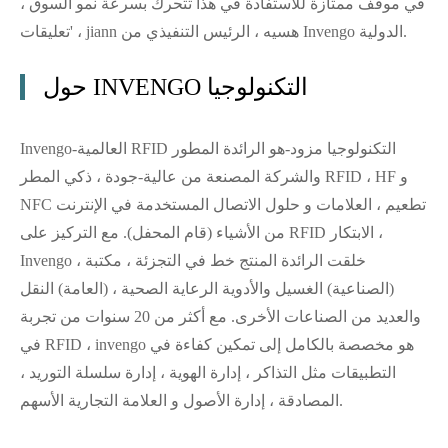
في موقف ممتازة للاستفادة في هذا تتحرك بسرعة نمو السوق ،
'تعليقات ، jiann هسيه ، الرئيس التنفيذي من Invengo الدولية.
حول INVENGO التكنولوجيا
Invengo-العالمية RFID التكنولوجيا مزود-هو الرائدة المطور
والشركة المصنعة من عالية-جودة ، ذكي المطر RFID ، HF و
NFC تطعيم ، العلامات و حلول الاتصال المستخدمة في الإنترنت
من الأشياء (قام المحفل). مع التركيز على RFID الابتكار ،
Invengo خلقت الرائدة المنتج خط في التجزئة ، مكتبة ،
(الصناعية) الغسيل والأدوية الرعاية الصحية ، (العامة) النقل
والعديد من الصناعات الأخرى. مع أكثر من 20 سنوات من تجربة
في RFID ، invengo هو مخصصة بالكامل إلى تمكين كفاءة في
التطبيقات مثل التذاكر ، إدارة الهوية ، إدارة سلسلة التوريد ،
المصادقة ، إدارة الأصول و العلامة التجارية الأسهم.