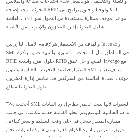
والتعبئة والتغليف ، هو بالفعل تخدم احتياجات صناعة والملابس
التجزئة. نتيجة إضافة RFID التكنولوجيا و حلول برامج إلى
القائمة ، SML هو في موقف ممتازة للاستفادة من التحول نحو
شامل التجزئة إدارة المخزون والإنترنت من الأشياء.
والهدف من الاستثمار هو لإقامة الأمثل التآزر بين Invengo و
SML في المناطق مثل المنتجات ، التسويق والمبيعات و مبتكرة
RFID حلول. مزج واسعة RFID المنتج و حل عمق Invengo مع
التكنولوجيا ثبت التجزئة و العالمية متناول SML سوف تعزيز
موقف القيادة العالمية من الشركتين في ملابس إدارة المخزون
حلول التجزئة القطاع.
''We أعجبت SML لسنوات لأنها بنيت عالمي نظام إدارة البيانات
لدعم العالمية التوسع بهم محليا القائمة خدمة مكاتب. إلى جانب
ممتازة المسار سجل في على وقت التسليم و سعر كفاءة ،
فريق متمرس و إدارة الكرام للغاية و في شركة الدراية ، نحن