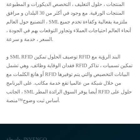
المنتجات ، حلول التغليف ، التخصص الديكورات و المطبوعة
المنتجات الورقية. مع وجود في أكثر من 30 البلدان و مرافق
التصنيع حول العالم ، SML ملتزمة بفعالية وكفاءة تخدم جميع
أنحاء العالم احتياجات العملاء وتجاوز التوقعات بهم في الجودة ،
السعر ، خدمة و سرعة.
و SML RFID توصيف الحلول تمكين RFID البند الرؤية مع
فقدان الوقاية وظائف. وهي تشمل RFID تمكين تسميات ، تذاكر
أو هانغ الكلمات مع RFID البيانات التخصيص والتي يتم توفيرها
من خلال شبكة من عالميا تقع خدمة مكاتب. على البرنامج
الجانب ، SML أيضا يوفر السوق الرائدة المطر RFID حلول على
أساس ثبت وضوح™منصة.
بواسطة INVENGO