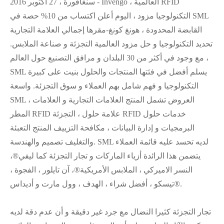
سنغافورة ، 27 أكتوبر 2016 - Invengo ، العالمية RFID
التكنولوجيا مزود ، اليوم أعلن اكتساب من 10% حصة في SML
القابضة المحدودة ، هونغ كونغ-مقرها إجمالي العلامة التجارية
تحديد التكنولوجيا و حل مزود العالمية التجزئة و صناعة الملابس.
مع وجود في أكثر من 30 البلدان و مرافق التصنيع حول العالم ،
SML يسلم أفضل في فئتها المنتجات والحلول بنيت على كبيرة
التكنولوجيا و فهم شامل بهم العملاء و سوق التجزئة. واسعة
SML العروض تشمل المنتج العلامات التجارية و العلامات ،
المطر RFID علامة حلول ، التجزئة RFID خدمات حلول
البرمجيات و إدارة البيانات ، مكافحة التزييف المنتج التعبئة
والتغليف تصميم والهندسة. SML لديه تحسد عليه قائمة العملاء
يتضمن هذا الرائدة أزياء الماركات و تجار التجزئة كما ليفي®،
النسر الاميركي ، الملابس الأمريكية®، آن تايلور ، الفجوة ،
تيسكو ، أفضل شراء ، الهدف ، وول مارت و أديداس®.
تجار التجزئة كثيرا النضال مع جرد غير دقيقة و أن عدم دقة لديه