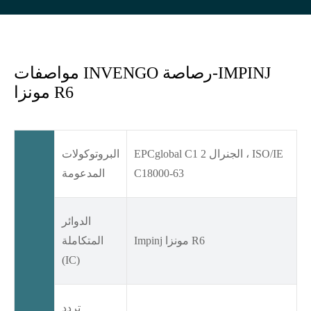
مواصفات INVENGO رصاصة-IMPINJ
مونزا R6
EPCglobal C1 الجنرال 2 ، ISO/IE
البروتوكولات
C18000-63
المدعومة
الدوائر
Impinj مونزا R6
المتكاملة
(IC)
تردد