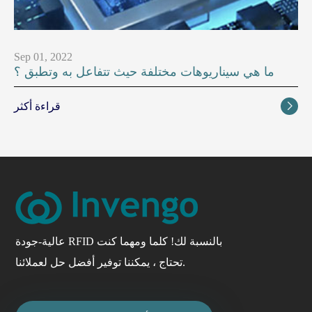
Sep 01, 2022
ما هي سيناريوهات مختلفة حيث تتفاعل به وتطبق ؟
قراءة أكثر

عالية-جودة RFID بالنسبة لك! كلما ومهما كنت
تحتاج ، يمكننا توفير أفضل حل لعملائنا.