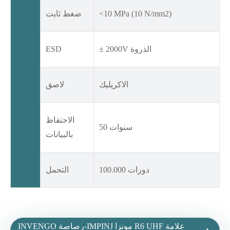
<10 MPa (10 N/mm2)
ضغط ثابت
± 2000V الذروة
ESD
الاكريليك
لاصق
الاحتفاظ
50 سنوات
بالبيانات
100.000 دورات
التحمل
INVENGO رصاصة-IMPINJ مونزا R6 UHF علامة