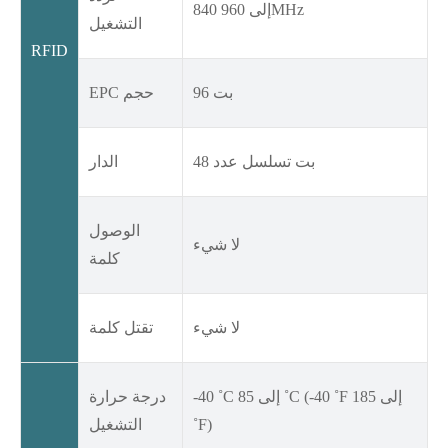
840 إلى 960MHz
التشغيل
RFID
96 بت
EPC حجم
48 بت تسلسل عدد
الدار
الوصول
لا شيء
كلمة
لا شيء
تقتل كلمة
-40 ˚C إلى 85 ˚C (-40 ˚F إلى 185
درجة حرارة
˚F)
التشغيل