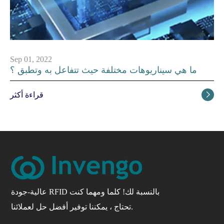
Sep 01, 2022
ما هي سيناريوهات مختلفة حيث تتفاعل به وتطبق ؟
قراءة أكثر

عالية-جودة RFID بالنسبة لك! كلما ومهما كنت
تحتاج ، يمكننا توفير أفضل حل لعملائنا.