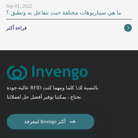
Sep 01, 2022
ما هي سيناريوهات مختلفة حيث تتفاعل به وتطبق ؟
قراءة أكثر

عالية-جودة RFID بالنسبة لك! كلما ومهما كنت
تحتاج ، يمكننا توفير أفضل حل لعملائنا.

لمعرفة Invengo أكثر