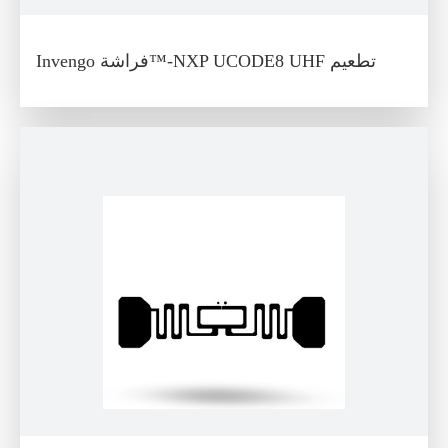
Invengo فراشة™-NXP UCODE8 UHF تطعيم