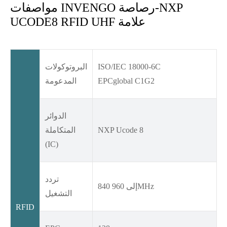
مواصفات INVENGO رصاصة-NXP
UCODE8 RFID UHF علامة
ISO/IEC 18000-6C
البروتوكولات
EPCglobal C1G2
المدعومة
الدوائر
NXP Ucode 8
المتكاملة
(IC)
تردد
840 إلى 960MHz
التشغيل
RFID