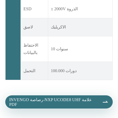
± 2000V الذروة
ESD
الاكريليك
لاصق
الاحتفاظ
10 سنوات
بالبيانات
100.000 دورات
التحمل
INVENGO رصاصة-NXP UCODE8 UHF علامة

PDF