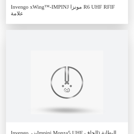
Invengo xWing™-IMPINJ مونزا R6 UHF RFIF
علامة
Invengo زر-Impinj Monza5 UHF البطانة (الجاف