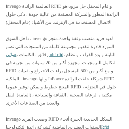
Invengo-العالمية الرائدة RFID و قام المحفل حل مزود-هو
الرائدة المطور والشركة المصنعة من عالية-جودة ، ذكي حلول
الاتصال المستخدمة في الإنترنت من الأشياء (قام المحفل).
داخل السوق ، invengo لديه فريد منصب وقفة واحدة-متجر
المورد قادرة لتقديم مجموعة كاملة من المنتجات التي تضم
، الثابتة و يده القراء ، و نظام
هوائي uhf rfid
رقائق ، الكلمات ،
التكامل البرمجيات. مجهزة أكثر من 20 سنوات من تجربة في
RFID و مع أكثر من 500 المسجل براءات الاختراع و تقنيات
الملكية ، invengo و لها InPower شركاء خلقت الرائدة RFID
المنتج خطوط و يمكن توفير عموما RFID حلول في التجزئة ،
مكتبة ، الرعاية الصحية ، الثقافة والسياحة ، (العامة) النقل
والعديد من الصناعات الأخرى.
Invengo وضعت الفريد RIFD السكك الحديدية الخبرة أنحاء
Rfid
السنوات العشرين الماضية كشركة رائدة التكنولوجيا