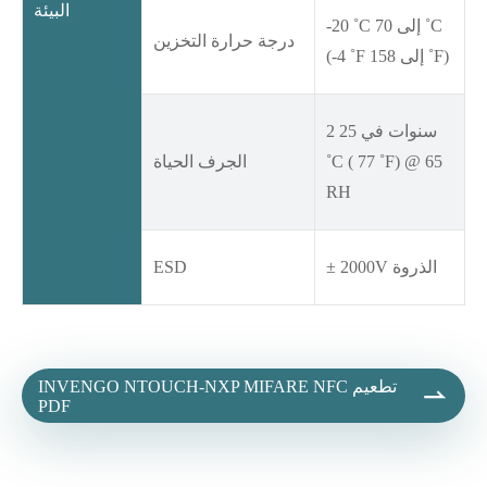
البيئة
-20 ˚C إلى 70 ˚C
درجة حرارة التخزين
(-4 ˚F إلى 158 ˚F)
2 سنوات في 25
˚C ( 77 ˚F) @ 65
الجرف الحياة
RH
± 2000V الذروة
ESD
INVENGO NTOUCH-NXP MIFARE NFC تطعيم

PDF