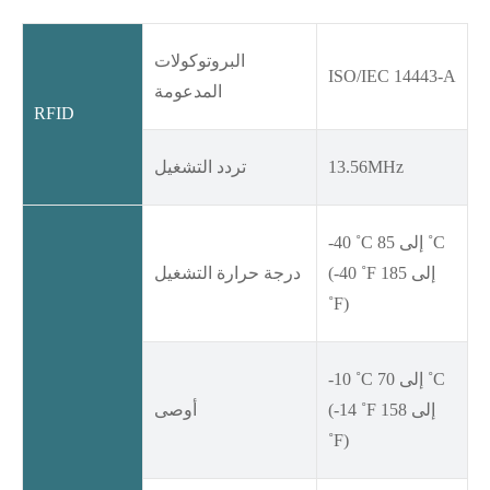
البروتوكولات
ISO/IEC 14443-A
المدعومة
RFID
13.56MHz
تردد التشغيل
-40 ˚C إلى 85 ˚C
(-40 ˚F إلى 185
درجة حرارة التشغيل
˚F)
-10 ˚C إلى 70 ˚C
(-14 ˚F إلى 158
أوصى
˚F)