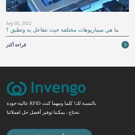
Sep 01, 2022
ما هي سيناريوهات مختلفة حيث تتفاعل به وتطبق ؟
قراءة أكثر

عالية-جودة RFID بالنسبة لك! كلما ومهما كنت
تحتاج ، يمكننا توفير أفضل حل لعملائنا.