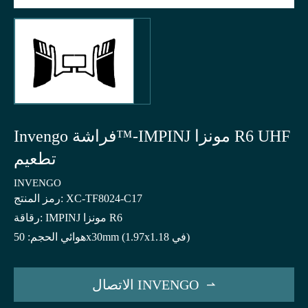
Invengo فراشة™-IMPINJ مونزا R6 UHF
تطعيم
INVENGO
رمز المنتج: XC-TF8024-C17
رقاقة: IMPINJ مونزا R6
هوائي الحجم: 50x30mm (1.97x1.18 في)
الاتصال INVENGO
