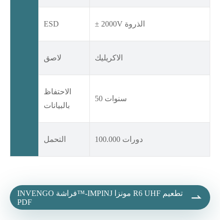
± 2000V الذروة
ESD
الاكريليك
لاصق
الاحتفاظ
50 سنوات
بالبيانات
100.000 دورات
التحمل
INVENGO فراشة™-IMPINJ مونزا R6 UHF تطعيم

PDF