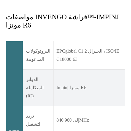
مواصفات INVENGO فراشة™-IMPINJ
مونزا R6
EPCglobal C1 الجنرال 2 ، ISO/IE
البروتوكولات
C18000-63
المدعومة
الدوائر
Impinj مونزا R6
المتكاملة
(IC)
تردد
840 إلى 960MHz
التشغيل