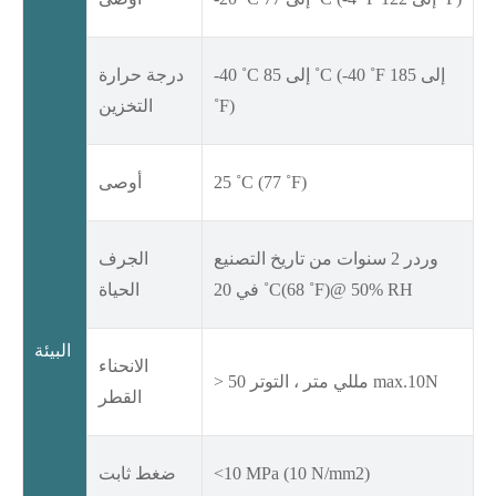
-40 ˚C إلى 85 ˚C (-40 ˚F إلى 185
درجة حرارة
˚F)
التخزين
25 ˚C (77 ˚F)
أوصى
وردر 2 سنوات من تاريخ التصنيع
الجرف
في 20 ˚C(68 ˚F)@ 50% RH
الحياة
البيئة
الانحناء
> 50 مللي متر ، التوتر max.10N
القطر
<10 MPa (10 N/mm2)
ضغط ثابت