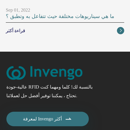
Sep 01, 2022
ما هي سيناريوهات مختلفة حيث تتفاعل به وتطبق ؟
قراءة أكثر

عالية-جودة RFID بالنسبة لك! كلما ومهما كنت
تحتاج ، يمكننا توفير أفضل حل لعملائنا.

لمعرفة Invengo أكثر