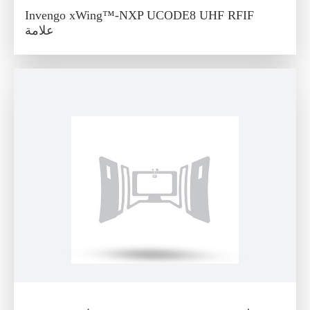
Invengo xWing™-NXP UCODE8 UHF RFIF
علامة