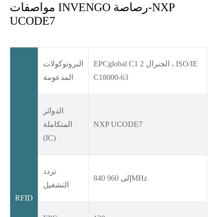
مواصفات INVENGO رصاصة-NXP
UCODE7
EPCglobal C1 الجنرال 2 ، ISO/IE
البروتوكولات
C18000-63
المدعومة
الدوائر
NXP UCODE7
المتكاملة
(IC)
تردد
840 إلى 960MHz
التشغيل
RFID