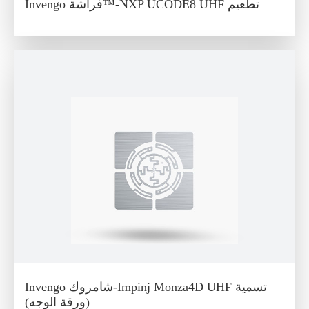
Invengo فراشة™-NXP UCODE8 UHF تطعيم
Invengo شامروك-Impinj Monza4D UHF تسمية
(ورقة الوجه)