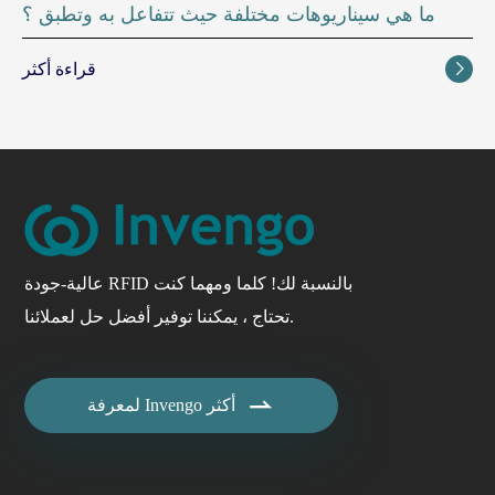
ما هي سيناريوهات مختلفة حيث تتفاعل به وتطبق ؟
قراءة أكثر

عالية-جودة RFID بالنسبة لك! كلما ومهما كنت
تحتاج ، يمكننا توفير أفضل حل لعملائنا.

لمعرفة Invengo أكثر