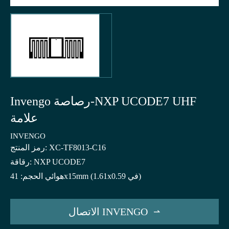
Invengo رصاصة-NXP UCODE7 UHF
علامة
INVENGO
رمز المنتج: XC-TF8013-C16
رقاقة: NXP UCODE7
هوائي الحجم: 41x15mm (1.61x0.59 في)
الاتصال INVENGO
