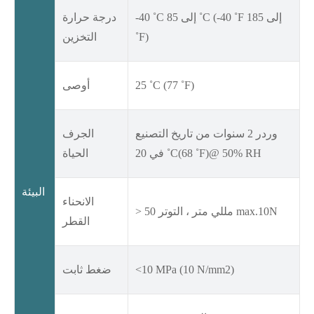
-40 ˚C إلى 85 ˚C (-40 ˚F إلى 185
درجة حرارة
˚F)
التخزين
25 ˚C (77 ˚F)
أوصى
وردر 2 سنوات من تاريخ التصنيع
الجرف
في 20 ˚C(68 ˚F)@ 50% RH
الحياة
البيئة
الانحناء
> 50 مللي متر ، التوتر max.10N
القطر
<10 MPa (10 N/mm2)
ضغط ثابت