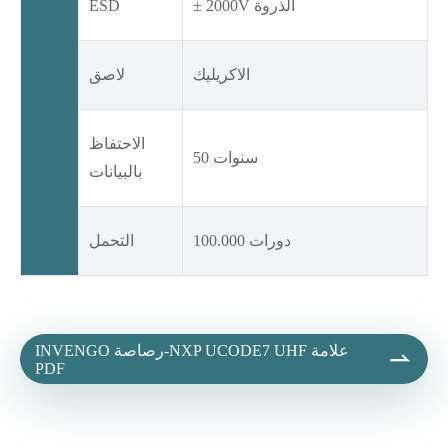
± 2000V الذروة
ESD
الاكريليك
لاصق
الاحتفاظ
50 سنوات
بالبيانات
100.000 دورات
التحمل
INVENGO رصاصة-NXP UCODE7 UHF علامة

PDF