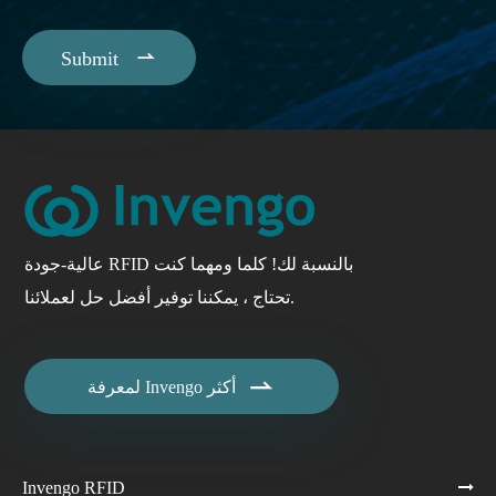

Submit
عالية-جودة RFID بالنسبة لك! كلما ومهما كنت
تحتاج ، يمكننا توفير أفضل حل لعملائنا.

لمعرفة Invengo أكثر
Invengo RFID