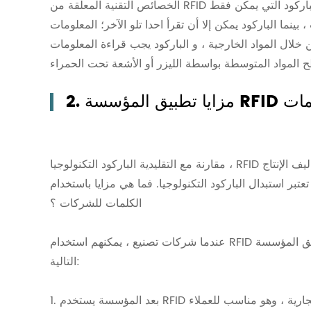
الخصائص التقنية المعلقة من RFID الكلمات هي: فإنه يمكن تحديد واحدة محددة جدا الكائن ، خلافا الباركود التي يمكن فقط
نما الباركود يمكن إلا أن تقرأ احدا تلو الآخر؛ المعلومات
ن خلال المواد الخارجية ، و الباركود يجب قراءة المعلومات
ؤسسة RFID الكلمات
مقارنة مع التقليدية الباركود التكنولوجيا ، RFID الكلمات يمكن حفظ أكثر الوقت ، الموارد البشرية والمادية ، خفض تكاليف الإنتاج
ر استبدال الباركود التكنولوجيا. فما هي مزايا باستخدام RFID
الكلمات للشركات ؟
عندما شركات تصنيع ، يمكنهم استخدام RFID الكلمات لمنع التزييف. مزايا تطبيق المؤسسة RFID الكلمات تتجسد في النقاط
التالية:
1. بعد المؤسسة يستخدم RFID الكلمات ل مكافحة التزييف ، فإنه يمكن حماية المنتج العلامة التجارية ، وهو مناسب للعملاء