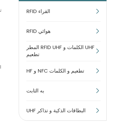
ت
RFID القراء

RFID هوائي

المطر RFID UHF الكلمات و UHF

تطعيم
HF و NFC تطعيم و الكلمات

به الثابت

UHF البطاقات الذكية و تذاكر
