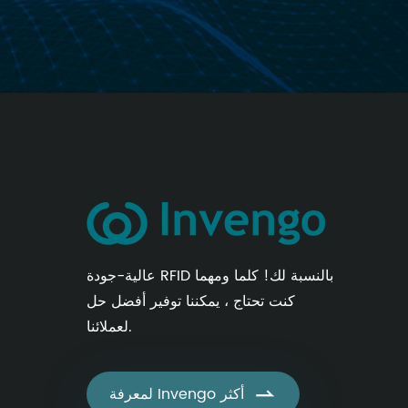
عالية-جودة RFID بالنسبة لك! كلما ومهما
كنت تحتاج ، يمكننا توفير أفضل حل
لعملائنا.

لمعرفة Invengo أكثر