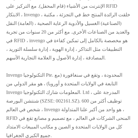
الإنترنت من الأشياء (قام المحفل). مع التركيز على RFID
الابتكار ، Invengo خلقت الرائدة المنتج خط في التجزئة ، مكتبة ،
(الصناعية) الغسيل والأدوية الرعاية الصحية ، (العامة) النقل
والعديد من الصناعات الأخرى. مع أكثر من 20 سنوات من تجربة
في RFID ، invengo هو مخصصة بالكامل إلى تمكين كفاءة في
التطبيقات مثل التذاكر ، إدارة الهوية ، إدارة سلسلة التوريد ،
المصادقة ، إدارة الأصول و العلامة التجارية الأسهم.
Invengo التكنولوجيا Pte. المحدودة ، وتقع في سنغافورة (مع
التابعة في الولايات المتحدة و أوروبا) ، هو مقر الدولي من
Invengo المعلومات شارك التكنولوجيا. Ltd ، المدرجة على
شنتشن البورصة (SZSE: 002161.SZ). توظيف أكثر من 600
شخص في العالم ، Invengo هو واحد من أكبر علنا المتداولة ،
RFID المنحى الشركات في العالم ، مع تصميم و مصانع تقع في
كل من الولايات المتحدة و الصين و مكاتب المبيعات الامتداد
جميع الكبرى الجغرافيا.