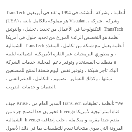
TransTech أنظمة ، وشركة ، أنشئت في 1994 و تقع في أوريغون
(USA) ، هو مملوكة بالكامل تابعة Visualant ، وشركة ، شركة
التكنولوجيا في الأعمال من تحديد ، تحليل ، والتوثيق. TransTech
أنظمة هو التخصص الرائدة الموزع من تحديد حلول في أمريكا
الشمالية. TransTech أنظمة يعمل مع شبكة من تكامل ، المنفذة
، و مطوري البرمجيات عبر القارة الأمريكية الشمالية لتلبية
متطلبات المستخدم وتوفير دعم المحلية. خدمات الشركة a
البلاد تاجر شبكة ، وتوفير نفس اليوم شحنة المنتج للمصنعين
تمثلها ، وكذلك التشاور ، تصميم ، التكامل ، الدعم الفني ،
الضمان و خدمات التدريب.
جيف Kruse ، المدير العام من TransTech أنظمة ، تعليقات: ''We
فخورون جدا لتصبح جزء من Invengo قناة استراتيجية لأمريكا
الشمالية. Invengo يقدم جيدا مقربة و متكاملة ، جلب إضافية
المرونة التي يقوي منتجاتنا تقدم للتطبيقات بما في ذلك الأصول