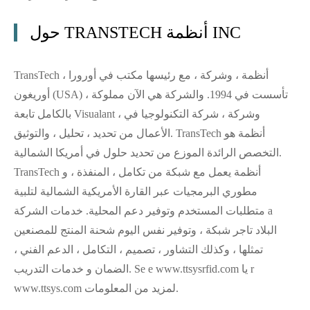
حول TRANSTECH أنظمة INC
TransTech أنظمة ، وشركة ، مع رئيسها مكتب في أورورا ،
أوريغون (USA) ، تأسست في 1994. والشركة هي الآن مملوكة
بالكامل تابعة Visualant ، وشركة ، شركة التكنولوجيا في
الأعمال من تحديد ، تحليل ، والتوثيق. TransTech أنظمة هو
التخصص الرائدة الموزع من تحديد حلول في أمريكا الشمالية.
TransTech أنظمة يعمل مع شبكة من تكامل ، المنفذة ، و
مطوري البرمجيات عبر القارة الأمريكية الشمالية لتلبية
متطلبات المستخدم وتوفير دعم المحلية. خدمات الشركة a
البلاد تاجر شبكة ، وتوفير نفس اليوم شحنة المنتج للمصنعين
تمثلها ، وكذلك التشاور ، تصميم ، التكامل ، الدعم الفني ،
الضمان و خدمات التدريب. Se e www.ttsysrfid.com يا r
www.ttsys.com لمزيد من المعلومات.