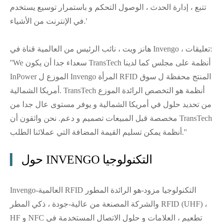
تتبع ، إدارة الحدث ، الوصول التحكم و باستمرار توسيع يستخدم
في الإنترنت من الأشياء.'
هانز ويت ، نائب الرئيس من العالمية قناة في Invengo ، تعليقات:
''We سعداء جدا أن يكون TransTech أنظمة على مجلس كما لدينا
InPower الموزع ل Invengo المرأة RFID المنتج محفظة ل سوق
أمريكا الشمالية. TransTech أنظمة هو التخصص الرائدة الموزع
من تحديد حلول في أمريكا الشمالية و يوفر مستوى عال جدا من
مخصصة قبل المبيعات تصميم و دعم. نحن واثقون أن TransTech
أنظمة يمكن تسليم القيمة المضافة التي عملائنا الطلب.''
حول INVENGO التكنولوجيا
Invengo-العالمية RFID التكنولوجيا مزود-هو الرائدة المطور
والشركة المصنعة من عالية-جودة ، ذكي المطر RFID (UHF) ،
HF و NFC تطعيم ، العلامات و حلول الاتصال المستخدمة في