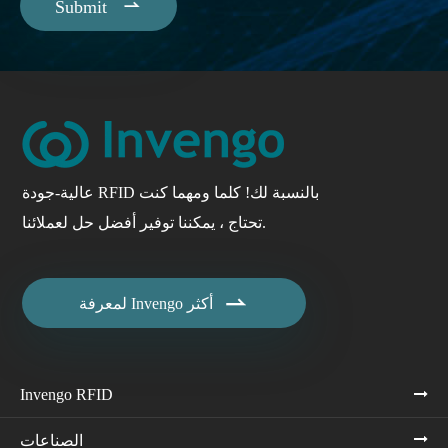

Submit
عالية-جودة RFID بالنسبة لك! كلما ومهما كنت
تحتاج ، يمكننا توفير أفضل حل لعملائنا.

لمعرفة Invengo أكثر
Invengo RFID
الصناعات